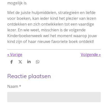
mogelijk is.
Met de juiste hulpmiddelen, strategieën en liefde
voor boeken, kan ieder kind het plezier van lezen
ontdekken en zich ontwikkelen tot een vaardige
lezer. En wie weet, misschien is de volgende
Kinderboekenweek wel het moment waarop jouw
kind zijn of haar nieuwe favoriete boek ontdekt!
«
Vorige
Volgende
»
D
D
S
D
e
e
h
e
l
e
a
l
e
l
r
e
Reactie plaatsen
n
e
n
Naam *