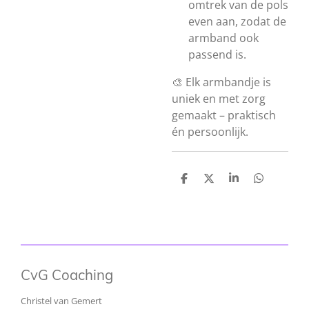
omtrek van de pols
even aan, zodat de
armband ook
passend is.
🎨 Elk armbandje is
uniek en met zorg
gemaakt – praktisch
én persoonlijk.
D
D
S
D
e
e
h
e
l
e
a
l
e
l
r
e
n
e
n
CvG Coaching
Christel van Gemert