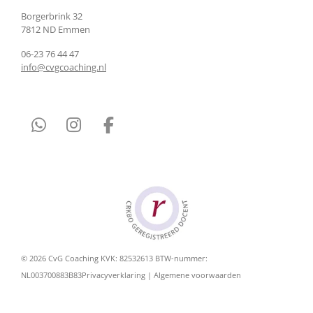
Borgerbrink 32
7812 ND Emmen
06-23 76 44 47
info@cvgcoaching.nl
W
I
F
h
n
a
a
s
c
t
t
e
s
a
b
A
g
o
p
r
o
p
a
k
© 2026 CvG Coaching KVK: 82532613 BTW-nummer:
m
NL003700883B83
Privacyverklaring | Algemene voorwaarden