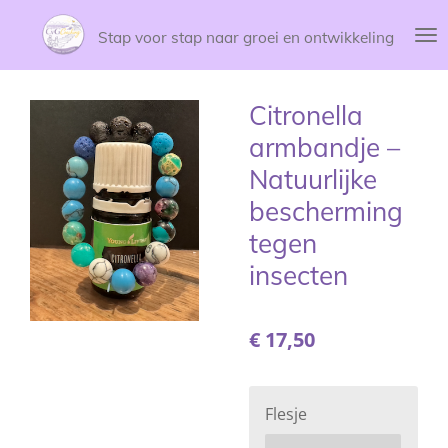
Ga
Stap voor stap naar groei en ontwikkeling
direct
naar
de
Citronella
hoofdinhoud
armbandje –
Natuurlijke
bescherming
tegen
insecten
€ 17,50
Flesje