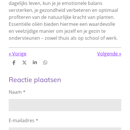
dagelijks leven, kun je je emotionele balans
versterken, je gezondheid verbeteren en optimaal
profiteren van de natuurlijke kracht van planten.
Essentiële oliën bieden hiermee een waardevolle
en veelzijdige manier om jezelf en je gezin te
ondersteunen – zowel thuis als op school of werk.
«
Vorige
Volgende
»
D
D
S
D
e
e
h
e
l
e
a
l
e
l
r
e
Reactie plaatsen
n
e
n
Naam *
E-mailadres *