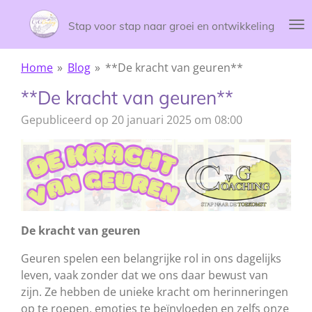
Ga
Stap voor stap naar groei en ontwikkeling
direct
naar
de
Home
»
Blog
»
**De kracht van geuren**
hoofdinhoud
**De kracht van geuren**
Gepubliceerd op 20 januari 2025 om 08:00
De kracht van geuren
Geuren spelen een belangrijke rol in ons dagelijks
leven, vaak zonder dat we ons daar bewust van
zijn. Ze hebben de unieke kracht om herinneringen
op te roepen, emoties te beïnvloeden en zelfs onze