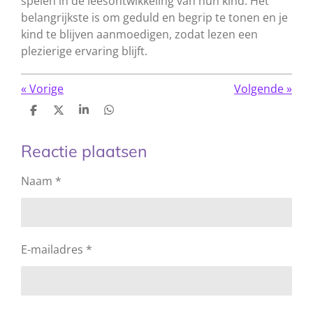
spelen in de leesontwikkeling van hun kind. Het
belangrijkste is om geduld en begrip te tonen en je
kind te blijven aanmoedigen, zodat lezen een
plezierige ervaring blijft.
«
Vorige
Volgende
»
D
D
S
D
e
e
h
e
l
e
a
l
e
l
r
e
Reactie plaatsen
n
e
n
Naam *
E-mailadres *