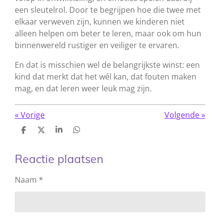
een sleutelrol. Door te begrijpen hoe die twee met
elkaar verweven zijn, kunnen we kinderen niet
alleen helpen om beter te leren, maar ook om hun
binnenwereld rustiger en veiliger te ervaren.
En dat is misschien wel de belangrijkste winst: een
kind dat merkt dat het wél kan, dat fouten maken
mag, en dat leren weer leuk mag zijn.
«
Vorige
Volgende
»
D
D
S
D
e
e
h
e
l
e
a
l
e
l
r
e
Reactie plaatsen
n
e
n
Naam *